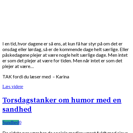
I en tid, hvor dagene er så ens, at kun få har styr på om det er
onsdag eller lørdag, så er de kommende dage helt særlige. Eller
påskedagene plejer at være nogle helt særlige dage. Men intet
er som det plejer at være for tiden. Men når intet er som det
plejer at være…
TAK fordi du læser med – Karina
Læs videre
Torsdagstanker om humor med en
sandhed
Sundhed
0
De sidste par uger har de sociale medier været fyldt med sjove