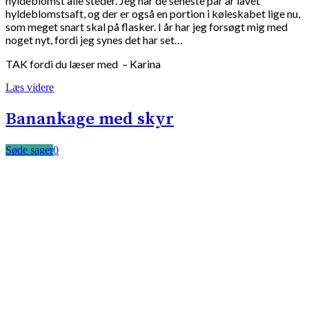
hyldeblomst alle steder. Jeg har de seneste par år lavet
hyldeblomstsaft, og der er også en portion i køleskabet lige nu,
som meget snart skal på flasker. I år har jeg forsøgt mig med
noget nyt, fordi jeg synes det har set…
TAK fordi du læser med – Karina
Læs videre
Banankage med skyr
Søde sager
0