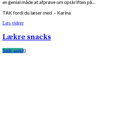
en genial måde at afprøve om opskriften på…
TAK fordi du læser med – Karina
Læs videre
Lækre snacks
Søde sager
0