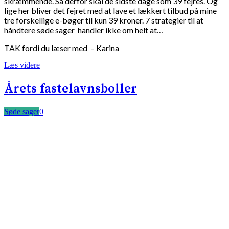
skræmmende. Så derfor skal de sidste dage som 39 fejres. Og
lige her bliver det fejret med at lave et lækkert tilbud på mine
tre forskellige e-bøger til kun 39 kroner. 7 strategier til at
håndtere søde sager handler ikke om helt at…
TAK fordi du læser med – Karina
Læs videre
Årets fastelavnsboller
Søde sager
0