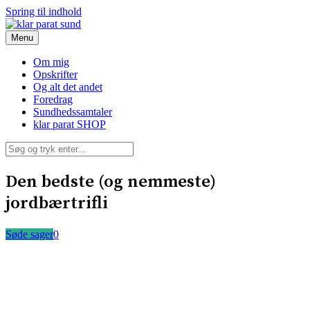
Spring til indhold
Menu
klar parat sund
Om mig
Opskrifter
Og alt det andet
Foredrag
Sundhedssamtaler
klar parat SHOP
Den bedste (og nemmeste)
jordbærtrifli
Søde sager
0