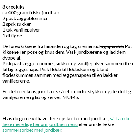
8 oreokiks
ca 400 gram friske jordbær
2 past. æggeblommer
2 spsk sukker
1 tsk vaniljepulver
1 dl fløde
Del oreokiksene fra hinanden og tag cremen ud
og spis det.
Put
kiksene i en pose og knus dem. Vask jordbærene og lad dem
dyppe af.
Pisk past. æggeblommer, sukker og vaniljepulver sammen til en
luftig æggesnaps. Pisk fløde til flødeskum og bland
flødeskummen sammen med æggesnapsen til en lækker
vaniljecreme.
Fordel oreoknas, jordbær skåret i mindre stykker og den luftig
vaniljecreme i glas og server. MUMS.
Hvis du gerne vil have flere opskrifter med jordbær,
så kan du
læse mere lige her om jordbær menu
eller om de lækre
sommersorbet med jordbær
.