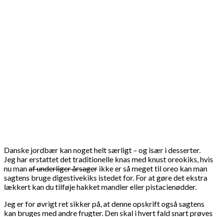
Danske jordbær kan noget helt særligt – og især i desserter.
Jeg har erstattet det traditionelle knas med knust oreokiks, hvis
nu man
af underliger årsager
ikke er så meget til oreo kan man
sagtens bruge digestivekiks istedet for. For at gøre det ekstra
lækkert kan du tilføje hakket mandler eller pistacienødder.
Jeg er for øvrigt ret sikker på, at denne opskrift også sagtens
kan bruges med andre frugter. Den skal i hvert fald snart prøves